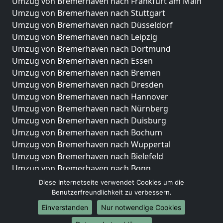
Umzug von Bremerhaven nach Frankfurt am Main
Umzug von Bremerhaven nach Stuttgart
Umzug von Bremerhaven nach Düsseldorf
Umzug von Bremerhaven nach Leipzig
Umzug von Bremerhaven nach Dortmund
Umzug von Bremerhaven nach Essen
Umzug von Bremerhaven nach Bremen
Umzug von Bremerhaven nach Dresden
Umzug von Bremerhaven nach Hannover
Umzug von Bremerhaven nach Nürnberg
Umzug von Bremerhaven nach Duisburg
Umzug von Bremerhaven nach Bochum
Umzug von Bremerhaven nach Wuppertal
Umzug von Bremerhaven nach Bielefeld
Umzug von Bremerhaven nach Bonn
Umzug von Bremerhaven nach Münster
Diese Internetseite verwendet Cookies um die
Benutzerfreundlichkeit zu verbessern.
Internationale-Umzüge
Einverstanden
Nur notwendige Cookies
Umzug von Bremerhaven nach Brasilien