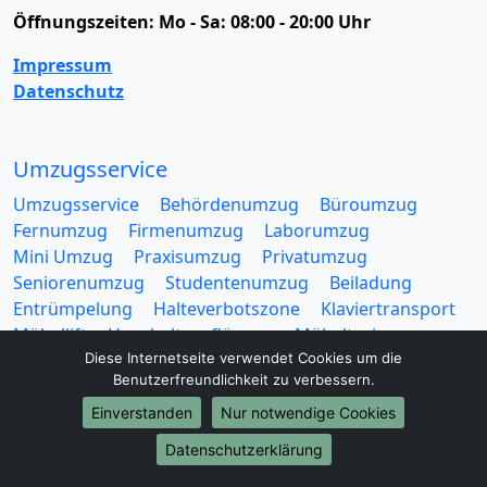
Öffnungszeiten:
Mo - Sa: 08:00 - 20:00 Uhr
Impressum
Datenschutz
Umzugsservice
Umzugsservice
Behördenumzug
Büroumzug
Fernumzug
Firmenumzug
Laborumzug
Mini Umzug
Praxisumzug
Privatumzug
Seniorenumzug
Studentenumzug
Beiladung
Entrümpelung
Halteverbotszone
Klaviertransport
Möbellift
Haushaltsauflösung
Möbeltaxi
Möbelmitfahrzentrale
Umzugskartons
Diese Internetseite verwendet Cookies um die
Benutzerfreundlichkeit zu verbessern.
Einverstanden
Nur notwendige Cookies
Datenschutzerklärung