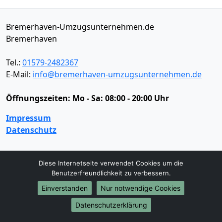
Bremerhaven-Umzugsunternehmen.de
Bremerhaven
Tel.:
01579-2482367
E-Mail:
info@bremerhaven-umzugsunternehmen.de
Öffnungszeiten:
Mo - Sa: 08:00 - 20:00 Uhr
Impressum
Datenschutz
Umzugsservice
Diese Internetseite verwendet Cookies um die
Benutzerfreundlichkeit zu verbessern.
Umzugsservice
Behördenumzug
Büroumzug
Einverstanden
Nur notwendige Cookies
Fernumzug
Firmenumzug
Laborumzug
Mini Umzug
Praxisumzug
Privatumzug
Datenschutzerklärung
Seniorenumzug
Studentenumzug
Beiladung