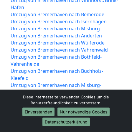
Umzug von Bremerhaven nach Vinnhorst/Brink-
Hafen
Umzug von Bremerhaven nach Bemerode
Umzug von Bremerhaven nach Isernhagen
Umzug von Bremerhaven nach Misburg
Umzug von Bremerhaven nach Anderten
Umzug von Bremerhaven nach Wülferode
Umzug von Bremerhaven nach Vahrenwald
Umzug von Bremerhaven nach Bothfeld-
Vahrenheide
Umzug von Bremerhaven nach Buchholz-
Kleefeld
Umzug von Bremerhaven nach Misburg-
Anderten
Diese Internetseite verwendet Cookies um die
Umzug von Bremerhaven nach Kirchrode-
Benutzerfreundlichkeit zu verbessern.
Bemerode-Wülferode
Einverstanden
Nur notwendige Cookies
Umzug von Bremerhaven nach Südstadt-Bult
Umzug von Bremerhaven nach Döhren-Wülfel
Datenschutzerklärung
Umzug von Bremerhaven nach Ricklingen