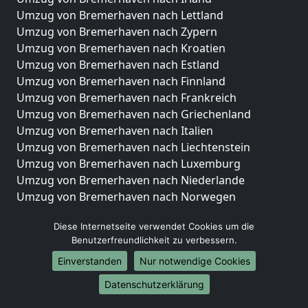
Umzug von Bremerhaven nach Lettland
Umzug von Bremerhaven nach Zypern
Umzug von Bremerhaven nach Kroatien
Umzug von Bremerhaven nach Estland
Umzug von Bremerhaven nach Finnland
Umzug von Bremerhaven nach Frankreich
Umzug von Bremerhaven nach Griechenland
Umzug von Bremerhaven nach Italien
Umzug von Bremerhaven nach Liechtenstein
Umzug von Bremerhaven nach Luxemburg
Umzug von Bremerhaven nach Niederlande
Umzug von Bremerhaven nach Norwegen
Umzüge-Deutschlandweit
Diese Internetseite verwendet Cookies um die
Benutzerfreundlichkeit zu verbessern.
Umzug von Bremerhaven nach Berlin
Umzug von Bremerhaven nach Hamburg
Einverstanden
Nur notwendige Cookies
Umzug von Bremerhaven nach München
Datenschutzerklärung
Umzug von Bremerhaven nach Köln