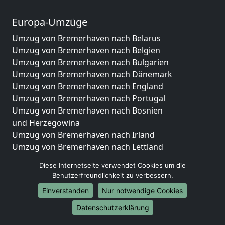
Europa-Umzüge
Umzug von Bremerhaven nach Belarus
Umzug von Bremerhaven nach Belgien
Umzug von Bremerhaven nach Bulgarien
Umzug von Bremerhaven nach Dänemark
Umzug von Bremerhaven nach England
Umzug von Bremerhaven nach Portugal
Umzug von Bremerhaven nach Bosnien
und Herzegowina
Umzug von Bremerhaven nach Irland
Umzug von Bremerhaven nach Lettland
Umzug von Bremerhaven nach Zypern
Diese Internetseite verwendet Cookies um die
Umzug von Bremerhaven nach Kroatien
Benutzerfreundlichkeit zu verbessern.
Umzug von Bremerhaven nach Estland
Einverstanden
Nur notwendige Cookies
Umzug von Bremerhaven nach Finnland
Umzug von Bremerhaven nach Frankreich
Datenschutzerklärung
Umzug von Bremerhaven nach Griechenland