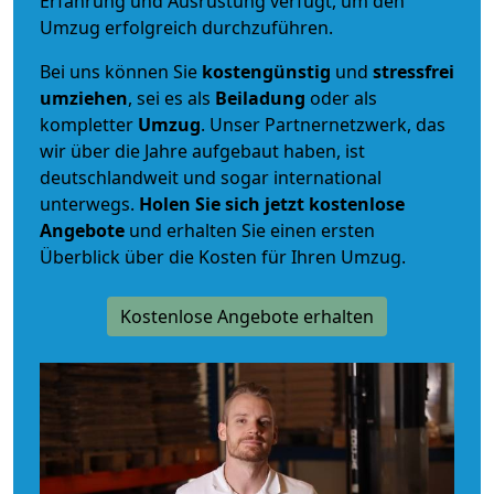
Erfahrung und Ausrüstung verfügt, um den
Umzug erfolgreich durchzuführen.
Bei uns können Sie
kostengünstig
und
stressfrei
umziehen
, sei es als
Beiladung
oder als
kompletter
Umzug
. Unser Partnernetzwerk, das
wir über die Jahre aufgebaut haben, ist
deutschlandweit und sogar international
unterwegs.
Holen Sie sich jetzt kostenlose
Angebote
und erhalten Sie einen ersten
Überblick über die Kosten für Ihren Umzug.
Kostenlose Angebote erhalten