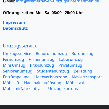
E-Mail:
info@bremerhaven-umzugsunternehmen.de
Öffnungszeiten:
Mo - Sa: 08:00 - 20:00 Uhr
Impressum
Datenschutz
Umzugsservice
Umzugsservice
Behördenumzug
Büroumzug
Fernumzug
Firmenumzug
Laborumzug
Mini Umzug
Praxisumzug
Privatumzug
Seniorenumzug
Studentenumzug
Beiladung
Entrümpelung
Halteverbotszone
Klaviertransport
Möbellift
Haushaltsauflösung
Möbeltaxi
Möbelmitfahrzentrale
Umzugskartons