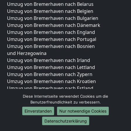
Umzug von Bremerhaven nach Belarus
Umzug von Bremerhaven nach Belgien
Umzug von Bremerhaven nach Bulgarien
Umzug von Bremerhaven nach Dänemark
Umzug von Bremerhaven nach England
Umzug von Bremerhaven nach Portugal
Umzug von Bremerhaven nach Bosnien
und Herzegowina
Umzug von Bremerhaven nach Irland
Umzug von Bremerhaven nach Lettland
Umzug von Bremerhaven nach Zypern
Umzug von Bremerhaven nach Kroatien
Umzug von Bremerhaven nach Estland
Umzug von Bremerhaven nach Finnland
Diese Internetseite verwendet Cookies um die
Umzug von Bremerhaven nach Frankreich
Benutzerfreundlichkeit zu verbessern.
Umzug von Bremerhaven nach Griechenland
Einverstanden
Nur notwendige Cookies
Umzug von Bremerhaven nach Italien
Datenschutzerklärung
Umzug von Bremerhaven nach Liechtenstein
Umzug von Bremerhaven nach Luxemburg