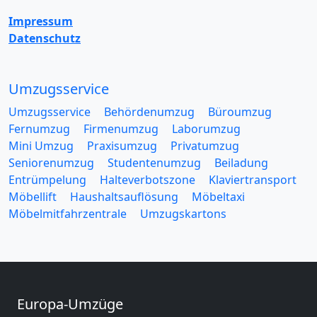
Impressum
Datenschutz
Umzugsservice
Umzugsservice
Behördenumzug
Büroumzug
Fernumzug
Firmenumzug
Laborumzug
Mini Umzug
Praxisumzug
Privatumzug
Seniorenumzug
Studentenumzug
Beiladung
Entrümpelung
Halteverbotszone
Klaviertransport
Möbellift
Haushaltsauflösung
Möbeltaxi
Möbelmitfahrzentrale
Umzugskartons
Europa-Umzüge