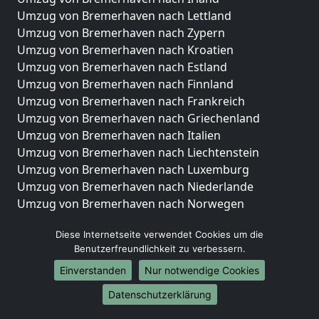
Umzug von Bremerhaven nach Lettland
Umzug von Bremerhaven nach Zypern
Umzug von Bremerhaven nach Kroatien
Umzug von Bremerhaven nach Estland
Umzug von Bremerhaven nach Finnland
Umzug von Bremerhaven nach Frankreich
Umzug von Bremerhaven nach Griechenland
Umzug von Bremerhaven nach Italien
Umzug von Bremerhaven nach Liechtenstein
Umzug von Bremerhaven nach Luxemburg
Umzug von Bremerhaven nach Niederlande
Umzug von Bremerhaven nach Norwegen
Umzüge-Deutschlandweit
Diese Internetseite verwendet Cookies um die
Benutzerfreundlichkeit zu verbessern.
Umzug von Bremerhaven nach Berlin
Umzug von Bremerhaven nach Hamburg
Einverstanden
Nur notwendige Cookies
Umzug von Bremerhaven nach München
Datenschutzerklärung
Umzug von Bremerhaven nach Köln