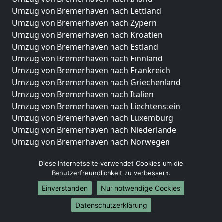
Umzug von Bremerhaven nach Lettland
Umzug von Bremerhaven nach Zypern
Umzug von Bremerhaven nach Kroatien
Umzug von Bremerhaven nach Estland
Umzug von Bremerhaven nach Finnland
Umzug von Bremerhaven nach Frankreich
Umzug von Bremerhaven nach Griechenland
Umzug von Bremerhaven nach Italien
Umzug von Bremerhaven nach Liechtenstein
Umzug von Bremerhaven nach Luxemburg
Umzug von Bremerhaven nach Niederlande
Umzug von Bremerhaven nach Norwegen
Umzüge-Deutschlandweit
Diese Internetseite verwendet Cookies um die
Benutzerfreundlichkeit zu verbessern.
Umzug von Bremerhaven nach Berlin
Umzug von Bremerhaven nach Hamburg
Einverstanden
Nur notwendige Cookies
Umzug von Bremerhaven nach München
Datenschutzerklärung
Umzug von Bremerhaven nach Köln