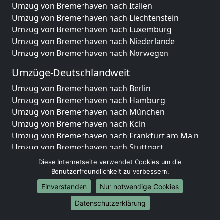
Umzug von Bremerhaven nach Italien
Umzug von Bremerhaven nach Liechtenstein
Umzug von Bremerhaven nach Luxemburg
Umzug von Bremerhaven nach Niederlande
Umzug von Bremerhaven nach Norwegen
Umzüge-Deutschlandweit
Umzug von Bremerhaven nach Berlin
Umzug von Bremerhaven nach Hamburg
Umzug von Bremerhaven nach München
Umzug von Bremerhaven nach Köln
Umzug von Bremerhaven nach Frankfurt am Main
Umzug von Bremerhaven nach Stuttgart
Umzug von Bremerhaven nach Düsseldorf
Diese Internetseite verwendet Cookies um die
Umzug von Bremerhaven nach Leipzig
Benutzerfreundlichkeit zu verbessern.
Umzug von Bremerhaven nach Dortmund
Einverstanden
Nur notwendige Cookies
Umzug von Bremerhaven nach Essen
Datenschutzerklärung
Umzug von Bremerhaven nach Bremen
Umzug von Bremerhaven nach Dresden