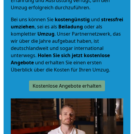
Erfahrung und Ausrüstung verfügt, um den
Umzug erfolgreich durchzuführen.
Bei uns können Sie
kostengünstig
und
stressfrei
umziehen
, sei es als
Beiladung
oder als
kompletter
Umzug
. Unser Partnernetzwerk, das
wir über die Jahre aufgebaut haben, ist
deutschlandweit und sogar international
unterwegs.
Holen Sie sich jetzt kostenlose
Angebote
und erhalten Sie einen ersten
Überblick über die Kosten für Ihren Umzug.
Kostenlose Angebote erhalten