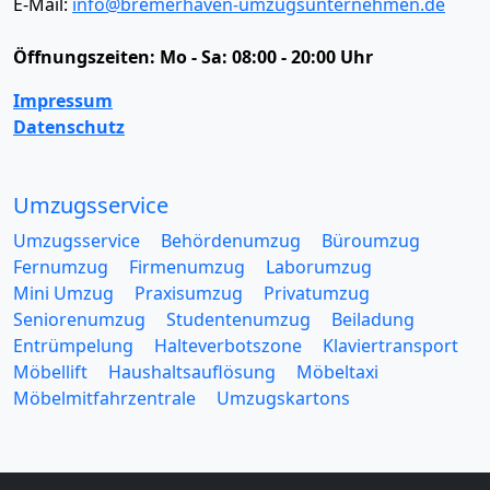
E-Mail:
info@bremerhaven-umzugsunternehmen.de
Öffnungszeiten:
Mo - Sa: 08:00 - 20:00 Uhr
Impressum
Datenschutz
Umzugsservice
Umzugsservice
Behördenumzug
Büroumzug
Fernumzug
Firmenumzug
Laborumzug
Mini Umzug
Praxisumzug
Privatumzug
Seniorenumzug
Studentenumzug
Beiladung
Entrümpelung
Halteverbotszone
Klaviertransport
Möbellift
Haushaltsauflösung
Möbeltaxi
Möbelmitfahrzentrale
Umzugskartons