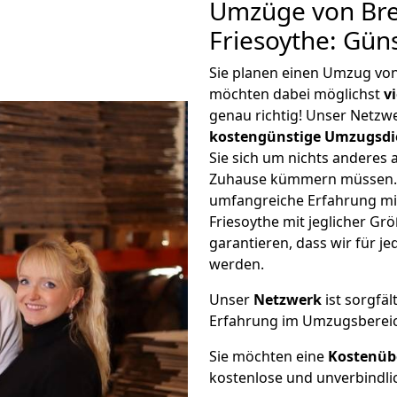
Umzüge von Br
Friesoythe: Gün
Sie planen einen Umzug vo
möchten dabei möglichst
v
genau richtig! Unser Netzw
kostengünstige Umzugsdi
Sie sich um nichts anderes 
Zuhause kümmern müssen. W
umfangreiche Erfahrung m
Friesoythe mit jeglicher G
garantieren, dass wir für j
werden.
Unser
Netzwerk
ist sorgfäl
Erfahrung im Umzugsberei
Sie möchten eine
Kostenüb
kostenlose und unverbindli