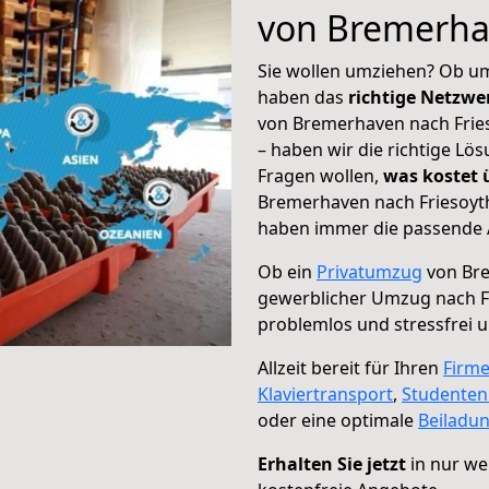
von Bremerha
Sie wollen umziehen? Ob um
haben das
richtige Netzw
von Bremerhaven nach Fries
– haben wir die richtige Lö
Fragen wollen,
was kostet
Bremerhaven nach Friesoyth
haben immer die passende A
Ob ein
Privatumzug
von Bre
gewerblicher Umzug nach F
problemlos und stressfrei 
Allzeit bereit für Ihren
Firm
Klaviertransport
,
Studente
oder eine optimale
Beiladu
Erhalten Sie jetzt
in nur we