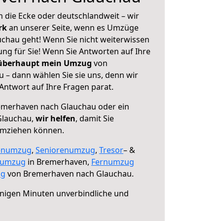
 die Ecke oder deutschlandweit – wir
erk
an unserer Seite, wenn es Umzüge
chau geht! Wenn Sie nicht weiterwissen
sung für Sie! Wenn Sie Antworten auf Ihre
 überhaupt mein Umzug
von
– dann wählen Sie sie uns, denn wir
ntwort auf Ihre Fragen parat.
merhaven nach Glauchau oder ein
Glauchau,
wir helfen
, damit Sie
umziehen können.
enumzug
,
Seniorenumzug
,
Tresor
– &
numzug
in Bremerhaven,
Fernumzug
ng
von Bremerhaven nach Glauchau.
nigen Minuten unverbindliche und