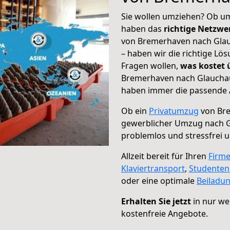
Sie wollen umziehen? Ob um
haben das
richtige Netzw
von Bremerhaven nach Glau
– haben wir die richtige Lö
Fragen wollen,
was kostet
Bremerhaven nach Glauchau 
haben immer die passende A
Ob ein
Privatumzug
von Bre
gewerblicher Umzug nach 
problemlos und stressfrei 
Allzeit bereit für Ihren
Firm
Klaviertransport
,
Studente
oder eine optimale
Beiladu
Erhalten Sie jetzt
in nur we
kostenfreie Angebote.