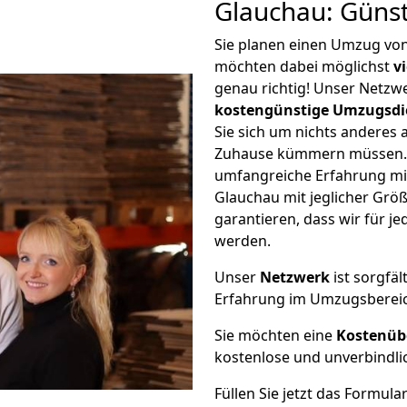
Glauchau: Güns
Sie planen einen Umzug vo
möchten dabei möglichst
v
genau richtig! Unser Netzw
kostengünstige Umzugsdi
Sie sich um nichts anderes 
Zuhause kümmern müssen. W
umfangreiche Erfahrung m
Glauchau mit jeglicher Gr
garantieren, dass wir für j
werden.
Unser
Netzwerk
ist sorgfäl
Erfahrung im Umzugsberei
Sie möchten eine
Kostenüb
kostenlose und unverbindli
Füllen Sie jetzt das Formula