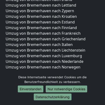
Umzug von Bremerhaven nach Lettland
Umzug von Bremerhaven nach Zypern
Umzug von Bremerhaven nach Kroatien
Umzug von Bremerhaven nach Estland
Umzug von Bremerhaven nach Finnland
Umzug von Bremerhaven nach Frankreich
Umzug von Bremerhaven nach Griechenland
Umzug von Bremerhaven nach Italien
Umzug von Bremerhaven nach Liechtenstein
Umzug von Bremerhaven nach Luxemburg
Umzug von Bremerhaven nach Niederlande
Umzug von Bremerhaven nach Norwegen
Umzüge-Deutschlandweit
Diese Internetseite verwendet Cookies um die
Benutzerfreundlichkeit zu verbessern.
Umzug von Bremerhaven nach Berlin
Umzug von Bremerhaven nach Hamburg
Einverstanden
Nur notwendige Cookies
Umzug von Bremerhaven nach München
Datenschutzerklärung
Umzug von Bremerhaven nach Köln