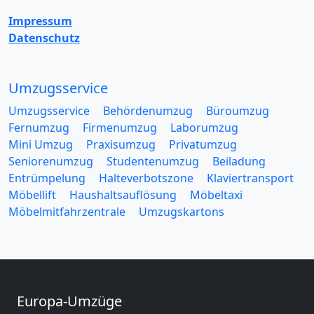
Impressum
Datenschutz
Umzugsservice
Umzugsservice
Behördenumzug
Büroumzug
Fernumzug
Firmenumzug
Laborumzug
Mini Umzug
Praxisumzug
Privatumzug
Seniorenumzug
Studentenumzug
Beiladung
Entrümpelung
Halteverbotszone
Klaviertransport
Möbellift
Haushaltsauflösung
Möbeltaxi
Möbelmitfahrzentrale
Umzugskartons
Europa-Umzüge