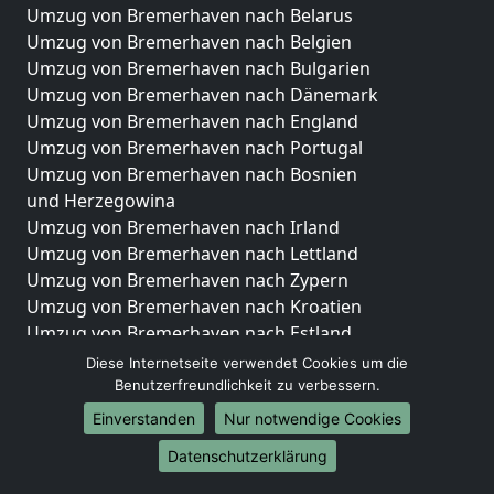
Umzug von Bremerhaven nach Belarus
Umzug von Bremerhaven nach Belgien
Umzug von Bremerhaven nach Bulgarien
Umzug von Bremerhaven nach Dänemark
Umzug von Bremerhaven nach England
Umzug von Bremerhaven nach Portugal
Umzug von Bremerhaven nach Bosnien
und Herzegowina
Umzug von Bremerhaven nach Irland
Umzug von Bremerhaven nach Lettland
Umzug von Bremerhaven nach Zypern
Umzug von Bremerhaven nach Kroatien
Umzug von Bremerhaven nach Estland
Umzug von Bremerhaven nach Finnland
Diese Internetseite verwendet Cookies um die
Umzug von Bremerhaven nach Frankreich
Benutzerfreundlichkeit zu verbessern.
Umzug von Bremerhaven nach Griechenland
Einverstanden
Nur notwendige Cookies
Umzug von Bremerhaven nach Italien
Datenschutzerklärung
Umzug von Bremerhaven nach Liechtenstein
Umzug von Bremerhaven nach Luxemburg