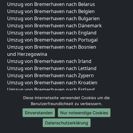
Umzug von Bremerhaven nach Belarus
Umzug von Bremerhaven nach Belgien
Umzug von Bremerhaven nach Bulgarien
Umzug von Bremerhaven nach Dänemark
Umzug von Bremerhaven nach England
Umzug von Bremerhaven nach Portugal
Umzug von Bremerhaven nach Bosnien
und Herzegowina
Umzug von Bremerhaven nach Irland
Umzug von Bremerhaven nach Lettland
Umzug von Bremerhaven nach Zypern
Umzug von Bremerhaven nach Kroatien
Umzug von Bremerhaven nach Estland
Umzug von Bremerhaven nach Finnland
Diese Internetseite verwendet Cookies um die
Umzug von Bremerhaven nach Frankreich
Benutzerfreundlichkeit zu verbessern.
Umzug von Bremerhaven nach Griechenland
Einverstanden
Nur notwendige Cookies
Umzug von Bremerhaven nach Italien
Datenschutzerklärung
Umzug von Bremerhaven nach Liechtenstein
Umzug von Bremerhaven nach Luxemburg