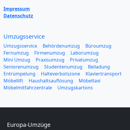
Impressum
Datenschutz
Umzugsservice
Umzugsservice
Behördenumzug
Büroumzug
Fernumzug
Firmenumzug
Laborumzug
Mini Umzug
Praxisumzug
Privatumzug
Seniorenumzug
Studentenumzug
Beiladung
Entrümpelung
Halteverbotszone
Klaviertransport
Möbellift
Haushaltsauflösung
Möbeltaxi
Möbelmitfahrzentrale
Umzugskartons
Europa-Umzüge