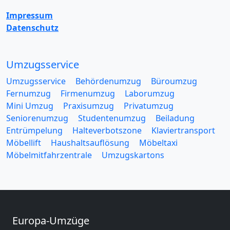
Impressum
Datenschutz
Umzugsservice
Umzugsservice
Behördenumzug
Büroumzug
Fernumzug
Firmenumzug
Laborumzug
Mini Umzug
Praxisumzug
Privatumzug
Seniorenumzug
Studentenumzug
Beiladung
Entrümpelung
Halteverbotszone
Klaviertransport
Möbellift
Haushaltsauflösung
Möbeltaxi
Möbelmitfahrzentrale
Umzugskartons
Europa-Umzüge