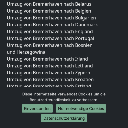
Umzug von Bremerhaven nach Belarus
Umzug von Bremerhaven nach Belgien
Umzug von Bremerhaven nach Bulgarien
Umzug von Bremerhaven nach Dänemark
Umzug von Bremerhaven nach England
Umzug von Bremerhaven nach Portugal
Umzug von Bremerhaven nach Bosnien
und Herzegowina
Umzug von Bremerhaven nach Irland
Umzug von Bremerhaven nach Lettland
Umzug von Bremerhaven nach Zypern
Umzug von Bremerhaven nach Kroatien
Umzug von Bremerhaven nach Estland
Umzug von Bremerhaven nach Finnland
Diese Internetseite verwendet Cookies um die
Umzug von Bremerhaven nach Frankreich
Benutzerfreundlichkeit zu verbessern.
Umzug von Bremerhaven nach Griechenland
Einverstanden
Nur notwendige Cookies
Umzug von Bremerhaven nach Italien
Datenschutzerklärung
Umzug von Bremerhaven nach Liechtenstein
Umzug von Bremerhaven nach Luxemburg