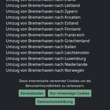
Umzug von Bremerhaven nach Lettland
Umzug von Bremerhaven nach Zypern
Umzug von Bremerhaven nach Kroatien
Umzug von Bremerhaven nach Estland
Umzug von Bremerhaven nach Finnland
Umzug von Bremerhaven nach Frankreich
Umzug von Bremerhaven nach Griechenland
Umzug von Bremerhaven nach Italien
Umzug von Bremerhaven nach Liechtenstein
Umzug von Bremerhaven nach Luxemburg
Umzug von Bremerhaven nach Niederlande
Umzug von Bremerhaven nach Norwegen
Umzüge-Deutschlandweit
Diese Internetseite verwendet Cookies um die
Benutzerfreundlichkeit zu verbessern.
Umzug von Bremerhaven nach Berlin
Umzug von Bremerhaven nach Hamburg
Einverstanden
Nur notwendige Cookies
Umzug von Bremerhaven nach München
Datenschutzerklärung
Umzug von Bremerhaven nach Köln