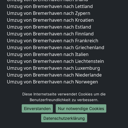
Umzug von Bremerhaven nach Lettland
Umzug von Bremerhaven nach Zypern
Umzug von Bremerhaven nach Kroatien
Umzug von Bremerhaven nach Estland
Umzug von Bremerhaven nach Finnland
Umzug von Bremerhaven nach Frankreich
Umzug von Bremerhaven nach Griechenland
Umzug von Bremerhaven nach Italien
Umzug von Bremerhaven nach Liechtenstein
Umzug von Bremerhaven nach Luxemburg
Umzug von Bremerhaven nach Niederlande
Umzug von Bremerhaven nach Norwegen
Umzüge-Deutschlandweit
Diese Internetseite verwendet Cookies um die
Benutzerfreundlichkeit zu verbessern.
Umzug von Bremerhaven nach Berlin
Umzug von Bremerhaven nach Hamburg
Einverstanden
Nur notwendige Cookies
Umzug von Bremerhaven nach München
Datenschutzerklärung
Umzug von Bremerhaven nach Köln