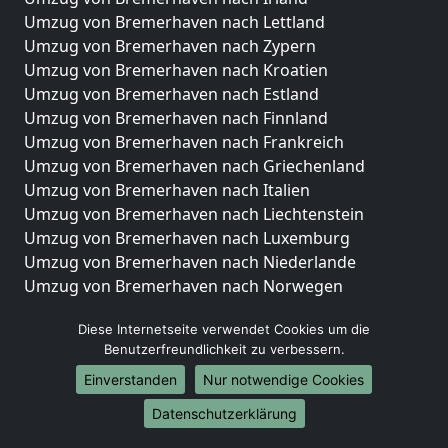
Umzug von Bremerhaven nach Lettland
Umzug von Bremerhaven nach Zypern
Umzug von Bremerhaven nach Kroatien
Umzug von Bremerhaven nach Estland
Umzug von Bremerhaven nach Finnland
Umzug von Bremerhaven nach Frankreich
Umzug von Bremerhaven nach Griechenland
Umzug von Bremerhaven nach Italien
Umzug von Bremerhaven nach Liechtenstein
Umzug von Bremerhaven nach Luxemburg
Umzug von Bremerhaven nach Niederlande
Umzug von Bremerhaven nach Norwegen
Umzüge-Deutschlandweit
Diese Internetseite verwendet Cookies um die
Benutzerfreundlichkeit zu verbessern.
Umzug von Bremerhaven nach Berlin
Umzug von Bremerhaven nach Hamburg
Einverstanden
Nur notwendige Cookies
Umzug von Bremerhaven nach München
Datenschutzerklärung
Umzug von Bremerhaven nach Köln