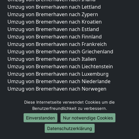
Umzug von Bremerhaven nach Lettland
Umzug von Bremerhaven nach Zypern
Umzug von Bremerhaven nach Kroatien
Umzug von Bremerhaven nach Estland
Umzug von Bremerhaven nach Finnland
Umzug von Bremerhaven nach Frankreich
Umzug von Bremerhaven nach Griechenland
Umzug von Bremerhaven nach Italien
Umzug von Bremerhaven nach Liechtenstein
Umzug von Bremerhaven nach Luxemburg
Umzug von Bremerhaven nach Niederlande
Umzug von Bremerhaven nach Norwegen
Umzüge-Deutschlandweit
Diese Internetseite verwendet Cookies um die
Benutzerfreundlichkeit zu verbessern.
Umzug von Bremerhaven nach Berlin
Umzug von Bremerhaven nach Hamburg
Einverstanden
Nur notwendige Cookies
Umzug von Bremerhaven nach München
Datenschutzerklärung
Umzug von Bremerhaven nach Köln