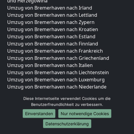
und Herzegowina
Umzug von Bremerhaven nach Irland
Umzug von Bremerhaven nach Lettland
Umzug von Bremerhaven nach Zypern
Umzug von Bremerhaven nach Kroatien
Umzug von Bremerhaven nach Estland
Umzug von Bremerhaven nach Finnland
Umzug von Bremerhaven nach Frankreich
Umzug von Bremerhaven nach Griechenland
Umzug von Bremerhaven nach Italien
Umzug von Bremerhaven nach Liechtenstein
Umzug von Bremerhaven nach Luxemburg
Umzug von Bremerhaven nach Niederlande
Umzug von Bremerhaven nach Norwegen
Diese Internetseite verwendet Cookies um die
Umzüge-Deutschlandweit
Benutzerfreundlichkeit zu verbessern.
Einverstanden
Nur notwendige Cookies
Umzug von Bremerhaven nach Berlin
Umzug von Bremerhaven nach Hamburg
Datenschutzerklärung
Umzug von Bremerhaven nach München