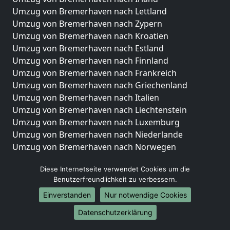
Umzug von Bremerhaven nach Lettland
Umzug von Bremerhaven nach Zypern
Umzug von Bremerhaven nach Kroatien
Umzug von Bremerhaven nach Estland
Umzug von Bremerhaven nach Finnland
Umzug von Bremerhaven nach Frankreich
Umzug von Bremerhaven nach Griechenland
Umzug von Bremerhaven nach Italien
Umzug von Bremerhaven nach Liechtenstein
Umzug von Bremerhaven nach Luxemburg
Umzug von Bremerhaven nach Niederlande
Umzug von Bremerhaven nach Norwegen
Umzüge-Deutschlandweit
Diese Internetseite verwendet Cookies um die
Benutzerfreundlichkeit zu verbessern.
Umzug von Bremerhaven nach Berlin
Umzug von Bremerhaven nach Hamburg
Einverstanden
Nur notwendige Cookies
Umzug von Bremerhaven nach München
Datenschutzerklärung
Umzug von Bremerhaven nach Köln