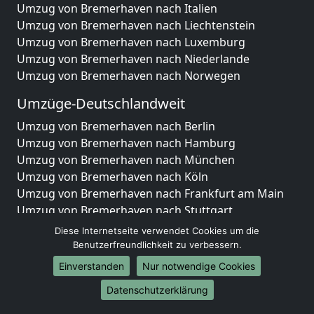
Umzug von Bremerhaven nach Italien
Umzug von Bremerhaven nach Liechtenstein
Umzug von Bremerhaven nach Luxemburg
Umzug von Bremerhaven nach Niederlande
Umzug von Bremerhaven nach Norwegen
Umzüge-Deutschlandweit
Umzug von Bremerhaven nach Berlin
Umzug von Bremerhaven nach Hamburg
Umzug von Bremerhaven nach München
Umzug von Bremerhaven nach Köln
Umzug von Bremerhaven nach Frankfurt am Main
Umzug von Bremerhaven nach Stuttgart
Umzug von Bremerhaven nach Düsseldorf
Diese Internetseite verwendet Cookies um die
Umzug von Bremerhaven nach Leipzig
Benutzerfreundlichkeit zu verbessern.
Umzug von Bremerhaven nach Dortmund
Einverstanden
Nur notwendige Cookies
Umzug von Bremerhaven nach Essen
Datenschutzerklärung
Umzug von Bremerhaven nach Bremen
Umzug von Bremerhaven nach Dresden