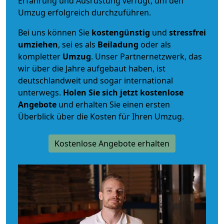
Erfahrung und Ausrüstung verfügt, um den
Umzug erfolgreich durchzuführen.
Bei uns können Sie
kostengünstig
und
stressfrei
umziehen
, sei es als
Beiladung
oder als
kompletter
Umzug
. Unser Partnernetzwerk, das
wir über die Jahre aufgebaut haben, ist
deutschlandweit und sogar international
unterwegs.
Holen Sie sich jetzt kostenlose
Angebote
und erhalten Sie einen ersten
Überblick über die Kosten für Ihren Umzug.
Kostenlose Angebote erhalten