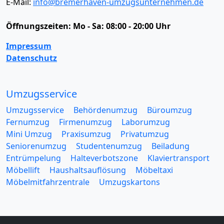
E-Mail:
info@bremerhaven-umzugsunternehmen.de
Öffnungszeiten:
Mo - Sa: 08:00 - 20:00 Uhr
Impressum
Datenschutz
Umzugsservice
Umzugsservice
Behördenumzug
Büroumzug
Fernumzug
Firmenumzug
Laborumzug
Mini Umzug
Praxisumzug
Privatumzug
Seniorenumzug
Studentenumzug
Beiladung
Entrümpelung
Halteverbotszone
Klaviertransport
Möbellift
Haushaltsauflösung
Möbeltaxi
Möbelmitfahrzentrale
Umzugskartons