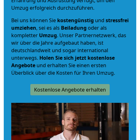
Erfahrung und Ausrüstung verfügt, um den
Umzug erfolgreich durchzuführen.
Bei uns können Sie
kostengünstig
und
stressfrei
umziehen
, sei es als
Beiladung
oder als
kompletter
Umzug
. Unser Partnernetzwerk, das
wir über die Jahre aufgebaut haben, ist
deutschlandweit und sogar international
unterwegs.
Holen Sie sich jetzt kostenlose
Angebote
und erhalten Sie einen ersten
Überblick über die Kosten für Ihren Umzug.
Kostenlose Angebote erhalten