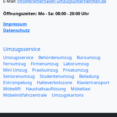
E-Mail:
info@bremerhaven-umzugsunternehmen.de
Öffnungszeiten:
Mo - Sa: 08:00 - 20:00 Uhr
Impressum
Datenschutz
Umzugsservice
Umzugsservice
Behördenumzug
Büroumzug
Fernumzug
Firmenumzug
Laborumzug
Mini Umzug
Praxisumzug
Privatumzug
Seniorenumzug
Studentenumzug
Beiladung
Entrümpelung
Halteverbotszone
Klaviertransport
Möbellift
Haushaltsauflösung
Möbeltaxi
Möbelmitfahrzentrale
Umzugskartons