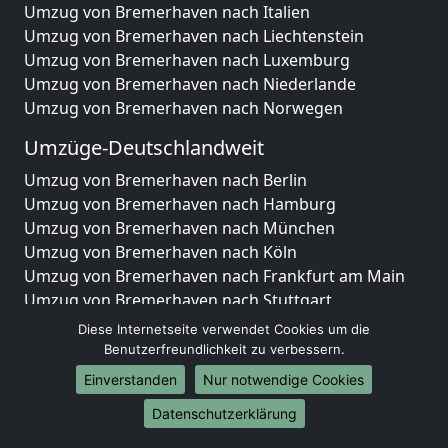
Umzug von Bremerhaven nach Italien
Umzug von Bremerhaven nach Liechtenstein
Umzug von Bremerhaven nach Luxemburg
Umzug von Bremerhaven nach Niederlande
Umzug von Bremerhaven nach Norwegen
Umzüge-Deutschlandweit
Umzug von Bremerhaven nach Berlin
Umzug von Bremerhaven nach Hamburg
Umzug von Bremerhaven nach München
Umzug von Bremerhaven nach Köln
Umzug von Bremerhaven nach Frankfurt am Main
Umzug von Bremerhaven nach Stuttgart
Umzug von Bremerhaven nach Düsseldorf
Diese Internetseite verwendet Cookies um die
Umzug von Bremerhaven nach Leipzig
Benutzerfreundlichkeit zu verbessern.
Umzug von Bremerhaven nach Dortmund
Einverstanden
Nur notwendige Cookies
Umzug von Bremerhaven nach Essen
Datenschutzerklärung
Umzug von Bremerhaven nach Bremen
Umzug von Bremerhaven nach Dresden