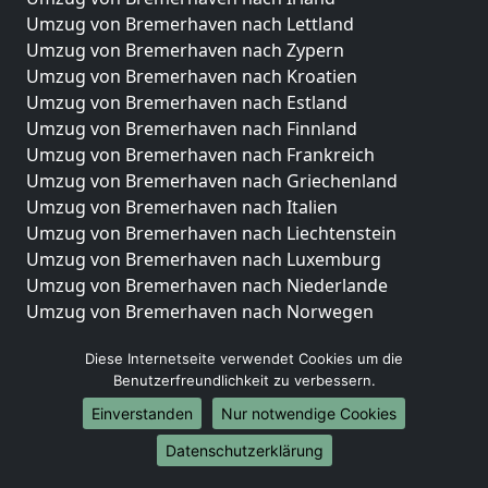
Umzug von Bremerhaven nach Lettland
Umzug von Bremerhaven nach Zypern
Umzug von Bremerhaven nach Kroatien
Umzug von Bremerhaven nach Estland
Umzug von Bremerhaven nach Finnland
Umzug von Bremerhaven nach Frankreich
Umzug von Bremerhaven nach Griechenland
Umzug von Bremerhaven nach Italien
Umzug von Bremerhaven nach Liechtenstein
Umzug von Bremerhaven nach Luxemburg
Umzug von Bremerhaven nach Niederlande
Umzug von Bremerhaven nach Norwegen
Umzüge-Deutschlandweit
Diese Internetseite verwendet Cookies um die
Benutzerfreundlichkeit zu verbessern.
Umzug von Bremerhaven nach Berlin
Umzug von Bremerhaven nach Hamburg
Einverstanden
Nur notwendige Cookies
Umzug von Bremerhaven nach München
Datenschutzerklärung
Umzug von Bremerhaven nach Köln