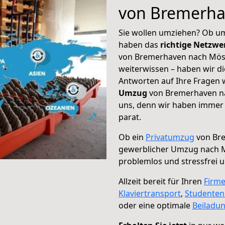
von Bremerha
Sie wollen umziehen? Ob um
haben das
richtige Netzw
von Bremerhaven nach Möss
weiterwissen – haben wir di
Antworten auf Ihre Fragen 
Umzug
von Bremerhaven na
uns, denn wir haben immer 
parat.
Ob ein
Privatumzug
von Bre
gewerblicher Umzug nach 
problemlos und stressfrei 
Allzeit bereit für Ihren
Firm
Klaviertransport
,
Studente
oder eine optimale
Beiladu