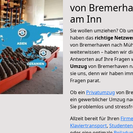
von Bremerha
am Inn
Sie wollen umziehen? Ob um
haben das
richtige Netzw
von Bremerhaven nach Mühl
weiterwissen – haben wir di
Antworten auf Ihre Fragen 
Umzug
von Bremerhaven na
sie uns, denn wir haben im
Fragen parat.
Ob ein
Privatumzug
von Bre
ein gewerblicher Umzug na
Sie problemlos und stressf
Allzeit bereit für Ihren
Firm
Klaviertransport
,
Studente
oder eine optimale
Beiladu