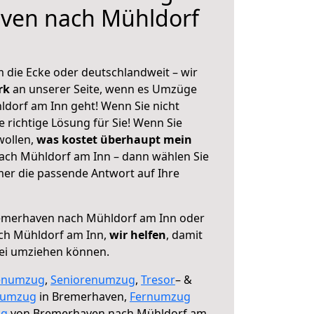
ven nach Mühldorf
 die Ecke oder deutschlandweit – wir
erk
an unserer Seite, wenn es Umzüge
dorf am Inn geht! Wenn Sie nicht
e richtige Lösung für Sie! Wenn Sie
wollen,
was kostet überhaupt mein
ch Mühldorf am Inn – dann wählen Sie
mer die passende Antwort auf Ihre
merhaven nach Mühldorf am Inn oder
ch Mühldorf am Inn,
wir helfen
, damit
rei umziehen können.
enumzug
,
Seniorenumzug
,
Tresor
– &
numzug
in Bremerhaven,
Fernumzug
ng
von Bremerhaven nach Mühldorf am