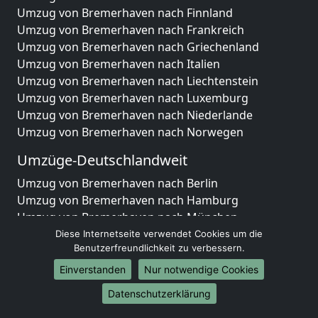
Umzug von Bremerhaven nach Finnland
Umzug von Bremerhaven nach Frankreich
Umzug von Bremerhaven nach Griechenland
Umzug von Bremerhaven nach Italien
Umzug von Bremerhaven nach Liechtenstein
Umzug von Bremerhaven nach Luxemburg
Umzug von Bremerhaven nach Niederlande
Umzug von Bremerhaven nach Norwegen
Umzüge-Deutschlandweit
Umzug von Bremerhaven nach Berlin
Umzug von Bremerhaven nach Hamburg
Umzug von Bremerhaven nach München
Umzug von Bremerhaven nach Köln
Diese Internetseite verwendet Cookies um die
Benutzerfreundlichkeit zu verbessern.
Umzug von Bremerhaven nach Frankfurt am Main
Umzug von Bremerhaven nach Stuttgart
Einverstanden
Nur notwendige Cookies
Umzug von Bremerhaven nach Düsseldorf
Datenschutzerklärung
Umzug von Bremerhaven nach Leipzig