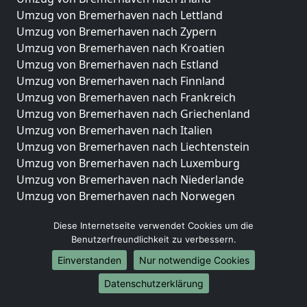
Umzug von Bremerhaven nach Lettland
Umzug von Bremerhaven nach Zypern
Umzug von Bremerhaven nach Kroatien
Umzug von Bremerhaven nach Estland
Umzug von Bremerhaven nach Finnland
Umzug von Bremerhaven nach Frankreich
Umzug von Bremerhaven nach Griechenland
Umzug von Bremerhaven nach Italien
Umzug von Bremerhaven nach Liechtenstein
Umzug von Bremerhaven nach Luxemburg
Umzug von Bremerhaven nach Niederlande
Umzug von Bremerhaven nach Norwegen
Umzüge-Deutschlandweit
Diese Internetseite verwendet Cookies um die
Benutzerfreundlichkeit zu verbessern.
Umzug von Bremerhaven nach Berlin
Umzug von Bremerhaven nach Hamburg
Einverstanden
Nur notwendige Cookies
Umzug von Bremerhaven nach München
Datenschutzerklärung
Umzug von Bremerhaven nach Köln