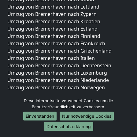
Umzug von Bremerhaven nach Lettland
Umzug von Bremerhaven nach Zypern
Umzug von Bremerhaven nach Kroatien
Umzug von Bremerhaven nach Estland
Umzug von Bremerhaven nach Finnland
Umzug von Bremerhaven nach Frankreich
Umzug von Bremerhaven nach Griechenland
Umzug von Bremerhaven nach Italien
Umzug von Bremerhaven nach Liechtenstein
Umzug von Bremerhaven nach Luxemburg
Umzug von Bremerhaven nach Niederlande
Umzug von Bremerhaven nach Norwegen
Umzüge-Deutschlandweit
Diese Internetseite verwendet Cookies um die
Benutzerfreundlichkeit zu verbessern.
Umzug von Bremerhaven nach Berlin
Umzug von Bremerhaven nach Hamburg
Einverstanden
Nur notwendige Cookies
Umzug von Bremerhaven nach München
Datenschutzerklärung
Umzug von Bremerhaven nach Köln