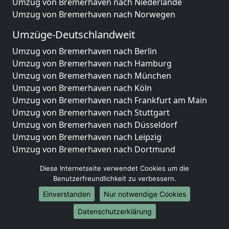
Umzug von Bremerhaven nach Niederlande
Umzug von Bremerhaven nach Norwegen
Umzüge-Deutschlandweit
Umzug von Bremerhaven nach Berlin
Umzug von Bremerhaven nach Hamburg
Umzug von Bremerhaven nach München
Umzug von Bremerhaven nach Köln
Umzug von Bremerhaven nach Frankfurt am Main
Umzug von Bremerhaven nach Stuttgart
Umzug von Bremerhaven nach Düsseldorf
Umzug von Bremerhaven nach Leipzig
Umzug von Bremerhaven nach Dortmund
Umzug von Bremerhaven nach Essen
Diese Internetseite verwendet Cookies um die
Umzug von Bremerhaven nach Bremen
Benutzerfreundlichkeit zu verbessern.
Umzug von Bremerhaven nach Dresden
Einverstanden
Nur notwendige Cookies
Umzug von Bremerhaven nach Hannover
Umzug von Bremerhaven nach Nürnberg
Datenschutzerklärung
Umzug von Bremerhaven nach Duisburg