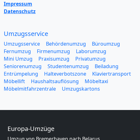
Impressum
Datenschutz
Umzugsservice
Umzugsservice
Behördenumzug
Büroumzug
Fernumzug
Firmenumzug
Laborumzug
Mini Umzug
Praxisumzug
Privatumzug
Seniorenumzug
Studentenumzug
Beiladung
Entrümpelung
Halteverbotszone
Klaviertransport
Möbellift
Haushaltsauflösung
Möbeltaxi
Möbelmitfahrzentrale
Umzugskartons
Europa-Umzüge
Umzug von Bremerhaven nach Belarus