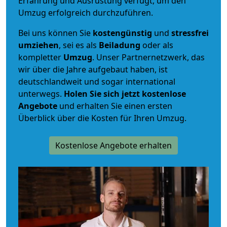
Erfahrung und Ausrüstung verfügt, um den
Umzug erfolgreich durchzuführen.
Bei uns können Sie
kostengünstig
und
stressfrei
umziehen
, sei es als
Beiladung
oder als
kompletter
Umzug
. Unser Partnernetzwerk, das
wir über die Jahre aufgebaut haben, ist
deutschlandweit und sogar international
unterwegs.
Holen Sie sich jetzt kostenlose
Angebote
und erhalten Sie einen ersten
Überblick über die Kosten für Ihren Umzug.
Kostenlose Angebote erhalten