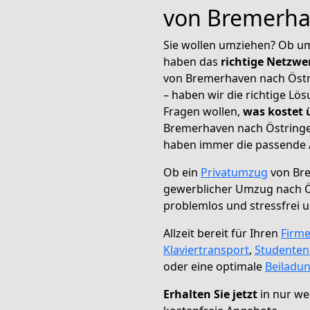
von Bremerha
Sie wollen umziehen? Ob um
haben das
richtige Netzw
von Bremerhaven nach Östri
– haben wir die richtige Lö
Fragen wollen,
was kostet
Bremerhaven nach Östringen
haben immer die passende A
Ob ein
Privatumzug
von Bre
gewerblicher Umzug nach 
problemlos und stressfrei 
Allzeit bereit für Ihren
Firm
Klaviertransport
,
Studente
oder eine optimale
Beiladu
Erhalten Sie jetzt
in nur we