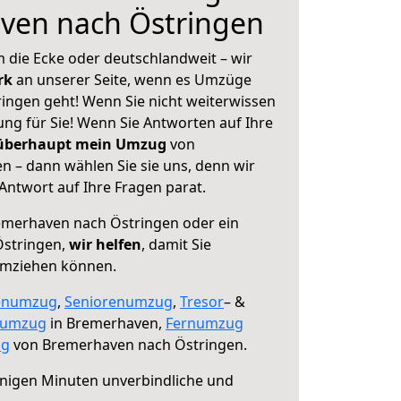
ven nach Östringen
 die Ecke oder deutschlandweit – wir
erk
an unserer Seite, wenn es Umzüge
ngen geht! Wenn Sie nicht weiterwissen
sung für Sie! Wenn Sie Antworten auf Ihre
 überhaupt mein Umzug
von
 – dann wählen Sie sie uns, denn wir
ntwort auf Ihre Fragen parat.
merhaven nach Östringen oder ein
Östringen,
wir helfen
, damit Sie
umziehen können.
enumzug
,
Seniorenumzug
,
Tresor
– &
numzug
in Bremerhaven,
Fernumzug
ng
von Bremerhaven nach Östringen.
nigen Minuten unverbindliche und