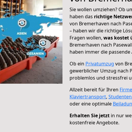
Sie wollen umziehen? Ob um
haben das
richtige Netzw
von Bremerhaven nach Pase
– haben wir die richtige Lö
Fragen wollen,
was kostet
Bremerhaven nach Pasewalk 
haben immer die passende A
Ob ein
Privatumzug
von Bre
gewerblicher Umzug nach 
problemlos und stressfrei 
Allzeit bereit für Ihren
Firm
Klaviertransport
,
Studente
oder eine optimale
Beiladu
Erhalten Sie jetzt
in nur we
kostenfreie Angebote.