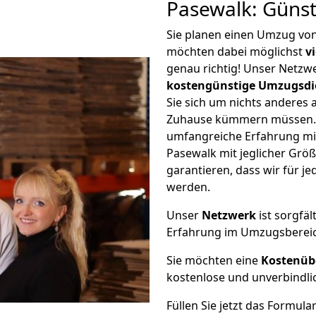
Pasewalk: Güns
Sie planen einen Umzug vo
möchten dabei möglichst
v
genau richtig! Unser Netzw
kostengünstige Umzugsdi
Sie sich um nichts anderes 
Zuhause kümmern müssen. W
umfangreiche Erfahrung m
Pasewalk mit jeglicher Gr
garantieren, dass wir für j
werden.
Unser
Netzwerk
ist sorgfäl
Erfahrung im Umzugsberei
Sie möchten eine
Kostenüb
kostenlose und unverbindli
Füllen Sie jetzt das Formula