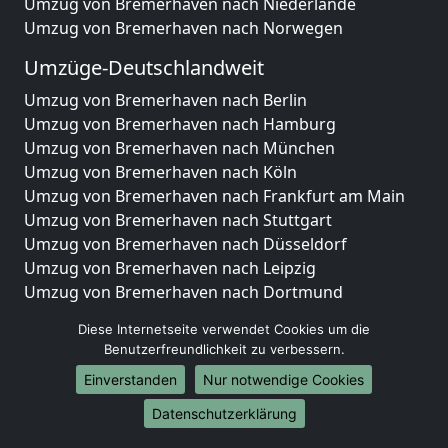
Umzug von Bremerhaven nach Niederlande
Umzug von Bremerhaven nach Norwegen
Umzüge-Deutschlandweit
Umzug von Bremerhaven nach Berlin
Umzug von Bremerhaven nach Hamburg
Umzug von Bremerhaven nach München
Umzug von Bremerhaven nach Köln
Umzug von Bremerhaven nach Frankfurt am Main
Umzug von Bremerhaven nach Stuttgart
Umzug von Bremerhaven nach Düsseldorf
Umzug von Bremerhaven nach Leipzig
Umzug von Bremerhaven nach Dortmund
Umzug von Bremerhaven nach Essen
Diese Internetseite verwendet Cookies um die
Umzug von Bremerhaven nach Bremen
Benutzerfreundlichkeit zu verbessern.
Umzug von Bremerhaven nach Dresden
Einverstanden
Nur notwendige Cookies
Umzug von Bremerhaven nach Hannover
Umzug von Bremerhaven nach Nürnberg
Datenschutzerklärung
Umzug von Bremerhaven nach Duisburg