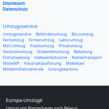
Impressum
Datenschutz
Umzugsservice
Umzugsservice
Behördenumzug
Büroumzug
Fernumzug
Firmenumzug
Laborumzug
Mini Umzug
Praxisumzug
Privatumzug
Seniorenumzug
Studentenumzug
Beiladung
Entrümpelung
Halteverbotszone
Klaviertransport
Möbellift
Haushaltsauflösung
Möbeltaxi
Möbelmitfahrzentrale
Umzugskartons
Europa-Umzüge
Umzug von Bremerhaven nach Belarus