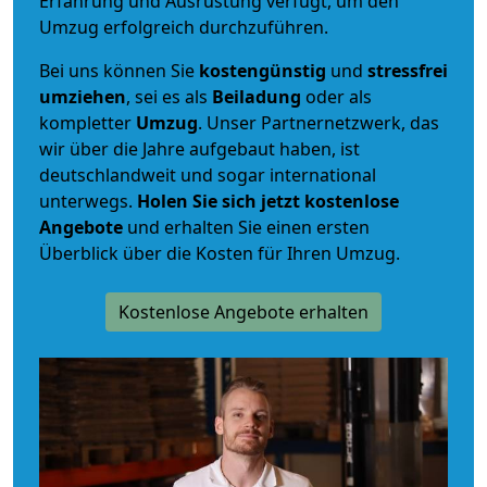
Erfahrung und Ausrüstung verfügt, um den
Umzug erfolgreich durchzuführen.
Bei uns können Sie
kostengünstig
und
stressfrei
umziehen
, sei es als
Beiladung
oder als
kompletter
Umzug
. Unser Partnernetzwerk, das
wir über die Jahre aufgebaut haben, ist
deutschlandweit und sogar international
unterwegs.
Holen Sie sich jetzt kostenlose
Angebote
und erhalten Sie einen ersten
Überblick über die Kosten für Ihren Umzug.
Kostenlose Angebote erhalten