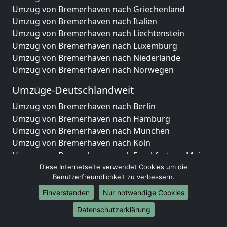
Umzug von Bremerhaven nach Griechenland
Umzug von Bremerhaven nach Italien
Umzug von Bremerhaven nach Liechtenstein
Umzug von Bremerhaven nach Luxemburg
Umzug von Bremerhaven nach Niederlande
Umzug von Bremerhaven nach Norwegen
Umzüge-Deutschlandweit
Umzug von Bremerhaven nach Berlin
Umzug von Bremerhaven nach Hamburg
Umzug von Bremerhaven nach München
Umzug von Bremerhaven nach Köln
Umzug von Bremerhaven nach Frankfurt am Main
Umzug von Bremerhaven nach Stuttgart
Diese Internetseite verwendet Cookies um die
Benutzerfreundlichkeit zu verbessern.
Umzug von Bremerhaven nach Düsseldorf
Umzug von Bremerhaven nach Leipzig
Einverstanden
Nur notwendige Cookies
Umzug von Bremerhaven nach Dortmund
Datenschutzerklärung
Umzug von Bremerhaven nach Essen