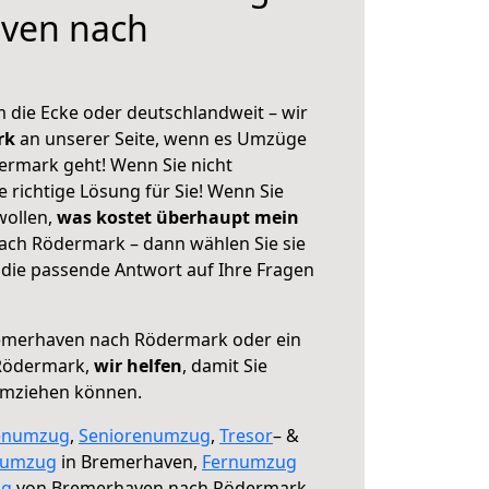
ven nach
 die Ecke oder deutschlandweit – wir
erk
an unserer Seite, wenn es Umzüge
rmark geht! Wenn Sie nicht
e richtige Lösung für Sie! Wenn Sie
wollen,
was kostet überhaupt mein
ch Rödermark – dann wählen Sie sie
die passende Antwort auf Ihre Fragen
merhaven nach Rödermark oder ein
Rödermark,
wir helfen
, damit Sie
umziehen können.
enumzug
,
Seniorenumzug
,
Tresor
– &
numzug
in Bremerhaven,
Fernumzug
ng
von Bremerhaven nach Rödermark.