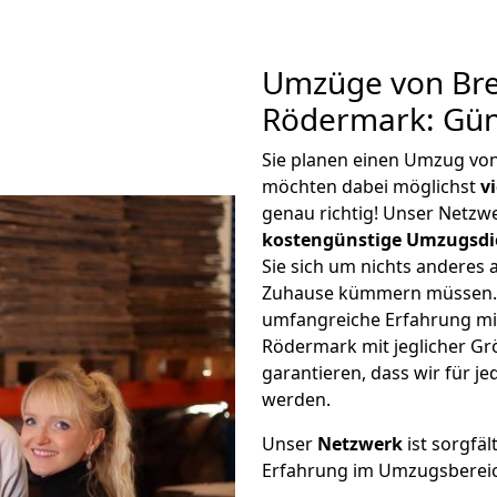
Umzüge von Br
Rödermark: Gün
Sie planen einen Umzug v
möchten dabei möglichst
v
genau richtig! Unser Netzw
kostengünstige Umzugsdi
Sie sich um nichts anderes 
Zuhause kümmern müssen. W
umfangreiche Erfahrung m
Rödermark mit jeglicher G
garantieren, dass wir für j
werden.
Unser
Netzwerk
ist sorgfäl
Erfahrung im Umzugsberei