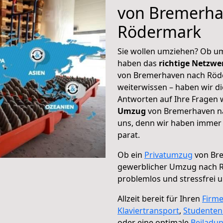
von Bremerha
Rödermark
Sie wollen umziehen? Ob um
haben das
richtige Netzw
von Bremerhaven nach Röde
weiterwissen – haben wir di
Antworten auf Ihre Fragen 
Umzug
von Bremerhaven na
uns, denn wir haben immer 
parat.
Ob ein
Privatumzug
von Bre
gewerblicher Umzug nach 
problemlos und stressfrei 
Allzeit bereit für Ihren
Firm
Klaviertransport
,
Studente
oder eine optimale
Beiladu