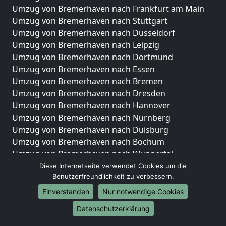
Umzug von Bremerhaven nach Frankfurt am Main
Umzug von Bremerhaven nach Stuttgart
Umzug von Bremerhaven nach Düsseldorf
Umzug von Bremerhaven nach Leipzig
Umzug von Bremerhaven nach Dortmund
Umzug von Bremerhaven nach Essen
Umzug von Bremerhaven nach Bremen
Umzug von Bremerhaven nach Dresden
Umzug von Bremerhaven nach Hannover
Umzug von Bremerhaven nach Nürnberg
Umzug von Bremerhaven nach Duisburg
Umzug von Bremerhaven nach Bochum
Umzug von Bremerhaven nach Wuppertal
Umzug von Bremerhaven nach Bielefeld
Diese Internetseite verwendet Cookies um die
Benutzerfreundlichkeit zu verbessern.
Umzug von Bremerhaven nach Bonn
Umzug von Bremerhaven nach Münster
Einverstanden
Nur notwendige Cookies
Internationale-Umzüge
Datenschutzerklärung