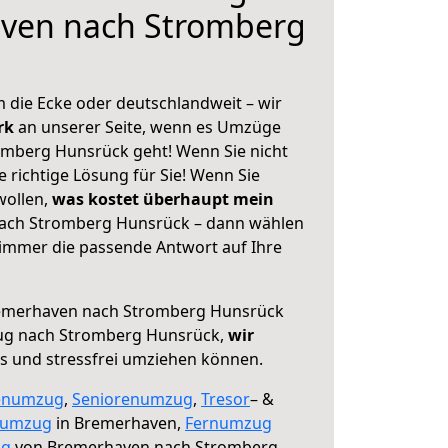
ven nach Stromberg
 die Ecke oder deutschlandweit – wir
erk
an unserer Seite, wenn es Umzüge
mberg Hunsrück geht! Wenn Sie nicht
e richtige Lösung für Sie! Wenn Sie
wollen,
was kostet überhaupt mein
ach Stromberg Hunsrück – dann wählen
 immer die passende Antwort auf Ihre
emerhaven nach Stromberg Hunsrück
ug nach Stromberg Hunsrück,
wir
os und stressfrei umziehen können.
enumzug
,
Seniorenumzug
,
Tresor
– &
numzug
in Bremerhaven,
Fernumzug
ng
von Bremerhaven nach Stromberg