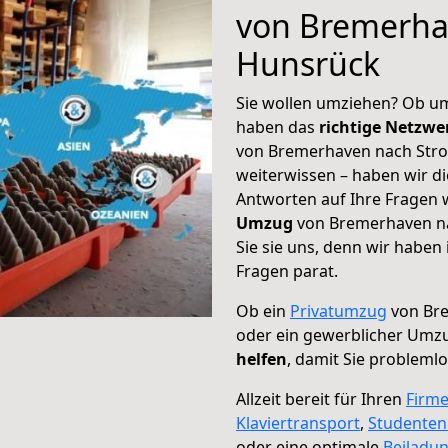
von Bremerha
Hunsrück
Sie wollen umziehen? Ob um
haben das
richtige Netzw
von Bremerhaven nach Stro
weiterwissen – haben wir di
Antworten auf Ihre Fragen 
Umzug
von Bremerhaven n
Sie sie uns, denn wir haben
Fragen parat.
Ob ein
Privatumzug
von Br
oder ein gewerblicher Umz
helfen
, damit Sie probleml
Allzeit bereit für Ihren
Firm
Klaviertransport
,
Studente
oder eine optimale
Beiladu