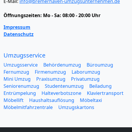
E-Mail:
info@bremerhaven-umzugsunternehmen.de
Öffnungszeiten:
Mo - Sa: 08:00 - 20:00 Uhr
Impressum
Datenschutz
Umzugsservice
Umzugsservice
Behördenumzug
Büroumzug
Fernumzug
Firmenumzug
Laborumzug
Mini Umzug
Praxisumzug
Privatumzug
Seniorenumzug
Studentenumzug
Beiladung
Entrümpelung
Halteverbotszone
Klaviertransport
Möbellift
Haushaltsauflösung
Möbeltaxi
Möbelmitfahrzentrale
Umzugskartons