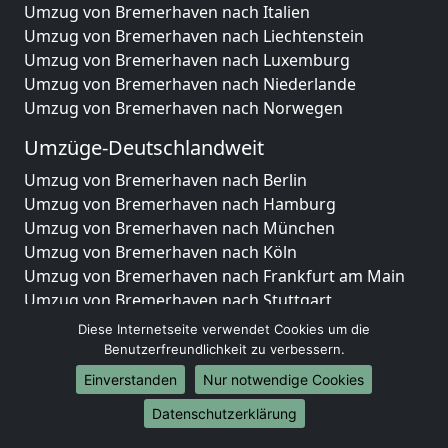
Umzug von Bremerhaven nach Italien
Umzug von Bremerhaven nach Liechtenstein
Umzug von Bremerhaven nach Luxemburg
Umzug von Bremerhaven nach Niederlande
Umzug von Bremerhaven nach Norwegen
Umzüge-Deutschlandweit
Umzug von Bremerhaven nach Berlin
Umzug von Bremerhaven nach Hamburg
Umzug von Bremerhaven nach München
Umzug von Bremerhaven nach Köln
Umzug von Bremerhaven nach Frankfurt am Main
Umzug von Bremerhaven nach Stuttgart
Umzug von Bremerhaven nach Düsseldorf
Diese Internetseite verwendet Cookies um die
Umzug von Bremerhaven nach Leipzig
Benutzerfreundlichkeit zu verbessern.
Umzug von Bremerhaven nach Dortmund
Einverstanden
Nur notwendige Cookies
Umzug von Bremerhaven nach Essen
Datenschutzerklärung
Umzug von Bremerhaven nach Bremen
Umzug von Bremerhaven nach Dresden