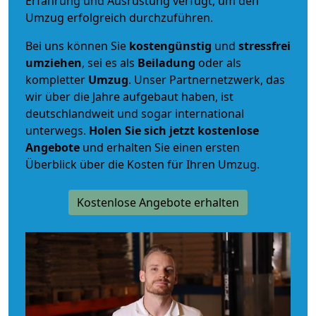
Erfahrung und Ausrüstung verfügt, um den
Umzug erfolgreich durchzuführen.
Bei uns können Sie
kostengünstig
und
stressfrei
umziehen
, sei es als
Beiladung
oder als
kompletter
Umzug
. Unser Partnernetzwerk, das
wir über die Jahre aufgebaut haben, ist
deutschlandweit und sogar international
unterwegs.
Holen Sie sich jetzt kostenlose
Angebote
und erhalten Sie einen ersten
Überblick über die Kosten für Ihren Umzug.
Kostenlose Angebote erhalten