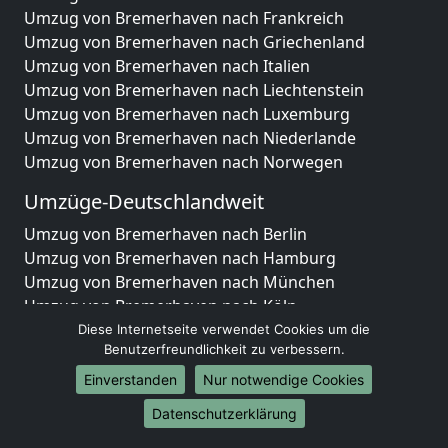
Umzug von Bremerhaven nach Frankreich
Umzug von Bremerhaven nach Griechenland
Umzug von Bremerhaven nach Italien
Umzug von Bremerhaven nach Liechtenstein
Umzug von Bremerhaven nach Luxemburg
Umzug von Bremerhaven nach Niederlande
Umzug von Bremerhaven nach Norwegen
Umzüge-Deutschlandweit
Umzug von Bremerhaven nach Berlin
Umzug von Bremerhaven nach Hamburg
Umzug von Bremerhaven nach München
Umzug von Bremerhaven nach Köln
Umzug von Bremerhaven nach Frankfurt am Main
Diese Internetseite verwendet Cookies um die
Benutzerfreundlichkeit zu verbessern.
Umzug von Bremerhaven nach Stuttgart
Umzug von Bremerhaven nach Düsseldorf
Einverstanden
Nur notwendige Cookies
Umzug von Bremerhaven nach Leipzig
Datenschutzerklärung
Umzug von Bremerhaven nach Dortmund