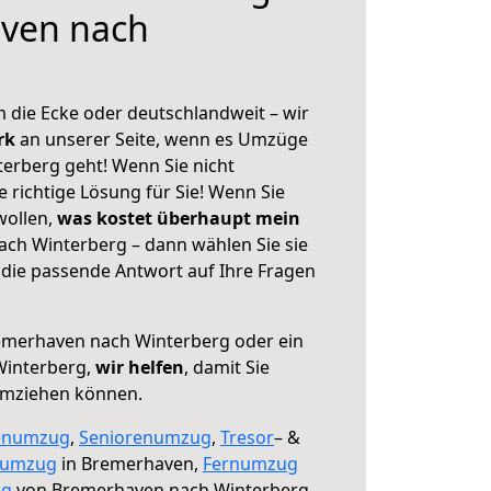
ven nach
 die Ecke oder deutschlandweit – wir
erk
an unserer Seite, wenn es Umzüge
erberg geht! Wenn Sie nicht
e richtige Lösung für Sie! Wenn Sie
wollen,
was kostet überhaupt mein
ch Winterberg – dann wählen Sie sie
die passende Antwort auf Ihre Fragen
merhaven nach Winterberg oder ein
Winterberg,
wir helfen
, damit Sie
umziehen können.
enumzug
,
Seniorenumzug
,
Tresor
– &
numzug
in Bremerhaven,
Fernumzug
ng
von Bremerhaven nach Winterberg.