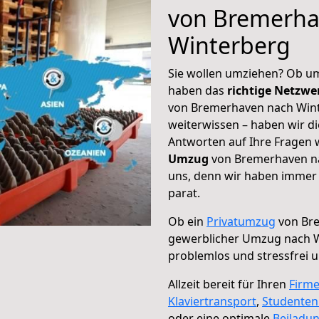
von Bremerha
Winterberg
Sie wollen umziehen? Ob um
haben das
richtige Netzw
von Bremerhaven nach Wint
weiterwissen – haben wir di
Antworten auf Ihre Fragen 
Umzug
von Bremerhaven na
uns, denn wir haben immer 
parat.
Ob ein
Privatumzug
von Bre
gewerblicher Umzug nach 
problemlos und stressfrei 
Allzeit bereit für Ihren
Firm
Klaviertransport
,
Studente
oder eine optimale
Beiladu