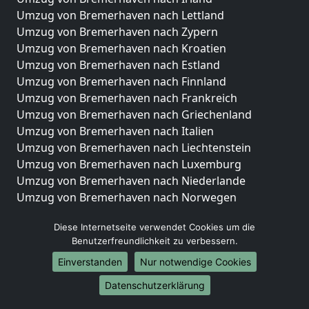
Umzug von Bremerhaven nach Lettland
Umzug von Bremerhaven nach Zypern
Umzug von Bremerhaven nach Kroatien
Umzug von Bremerhaven nach Estland
Umzug von Bremerhaven nach Finnland
Umzug von Bremerhaven nach Frankreich
Umzug von Bremerhaven nach Griechenland
Umzug von Bremerhaven nach Italien
Umzug von Bremerhaven nach Liechtenstein
Umzug von Bremerhaven nach Luxemburg
Umzug von Bremerhaven nach Niederlande
Umzug von Bremerhaven nach Norwegen
Umzüge-Deutschlandweit
Diese Internetseite verwendet Cookies um die
Benutzerfreundlichkeit zu verbessern.
Umzug von Bremerhaven nach Berlin
Umzug von Bremerhaven nach Hamburg
Einverstanden
Nur notwendige Cookies
Umzug von Bremerhaven nach München
Datenschutzerklärung
Umzug von Bremerhaven nach Köln