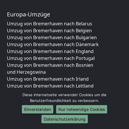
Europa-Umzüge
Umzug von Bremerhaven nach Belarus
Umzug von Bremerhaven nach Belgien
Umzug von Bremerhaven nach Bulgarien
Umzug von Bremerhaven nach Dänemark
Umzug von Bremerhaven nach England
Umzug von Bremerhaven nach Portugal
Umzug von Bremerhaven nach Bosnien
und Herzegowina
Umzug von Bremerhaven nach Irland
Umzug von Bremerhaven nach Lettland
Umzug von Bremerhaven nach Zypern
Diese Internetseite verwendet Cookies um die
Umzug von Bremerhaven nach Kroatien
Benutzerfreundlichkeit zu verbessern.
Umzug von Bremerhaven nach Estland
Einverstanden
Nur notwendige Cookies
Umzug von Bremerhaven nach Finnland
Datenschutzerklärung
Umzug von Bremerhaven nach Frankreich
Umzug von Bremerhaven nach Griechenland