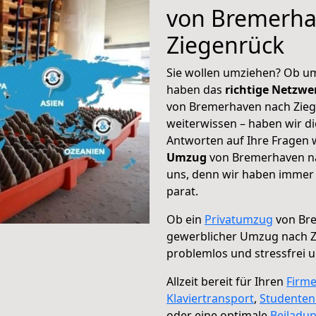
von Bremerha
Ziegenrück
Sie wollen umziehen? Ob um
haben das
richtige Netzw
von Bremerhaven nach Ziege
weiterwissen – haben wir di
Antworten auf Ihre Fragen 
Umzug
von Bremerhaven na
uns, denn wir haben immer 
parat.
Ob ein
Privatumzug
von Bre
gewerblicher Umzug nach 
problemlos und stressfrei 
Allzeit bereit für Ihren
Firm
Klaviertransport
,
Studente
oder eine optimale
Beiladu