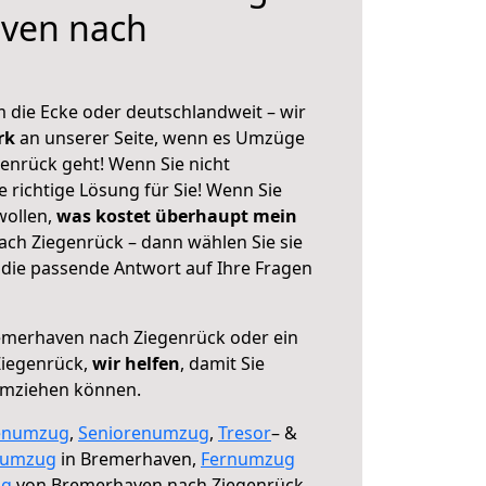
ven nach
 die Ecke oder deutschlandweit – wir
erk
an unserer Seite, wenn es Umzüge
nrück geht! Wenn Sie nicht
e richtige Lösung für Sie! Wenn Sie
wollen,
was kostet überhaupt mein
ch Ziegenrück – dann wählen Sie sie
die passende Antwort auf Ihre Fragen
merhaven nach Ziegenrück oder ein
Ziegenrück,
wir helfen
, damit Sie
umziehen können.
enumzug
,
Seniorenumzug
,
Tresor
– &
numzug
in Bremerhaven,
Fernumzug
ng
von Bremerhaven nach Ziegenrück.