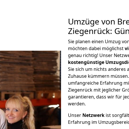
Umzüge von Br
Ziegenrück: Gü
Sie planen einen Umzug vo
möchten dabei möglichst
v
genau richtig! Unser Netzw
kostengünstige Umzugsdi
Sie sich um nichts anderes 
Zuhause kümmern müssen. W
umfangreiche Erfahrung m
Ziegenrück mit jeglicher 
garantieren, dass wir für j
werden.
Unser
Netzwerk
ist sorgfäl
Erfahrung im Umzugsberei