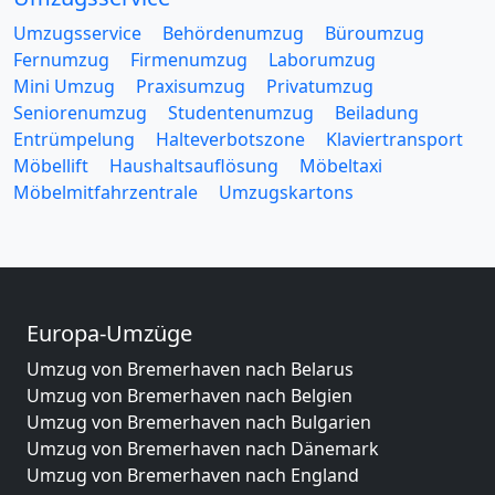
Umzugsservice
Behördenumzug
Büroumzug
Fernumzug
Firmenumzug
Laborumzug
Mini Umzug
Praxisumzug
Privatumzug
Seniorenumzug
Studentenumzug
Beiladung
Entrümpelung
Halteverbotszone
Klaviertransport
Möbellift
Haushaltsauflösung
Möbeltaxi
Möbelmitfahrzentrale
Umzugskartons
Europa-Umzüge
Umzug von Bremerhaven nach Belarus
Umzug von Bremerhaven nach Belgien
Umzug von Bremerhaven nach Bulgarien
Umzug von Bremerhaven nach Dänemark
Umzug von Bremerhaven nach England