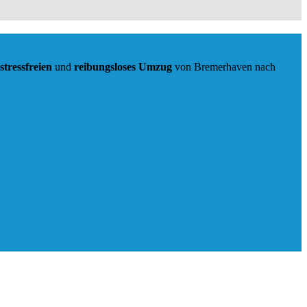
stressfreien
und
reibungsloses
Umzug
von Bremerhaven nach