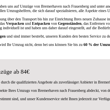
ben uns auf Umzüge von Bremerhaven nach Frauenberg und unter an
llen Umzugshelfern, die sich darauf spezialisieren, alle Aspekte eines
ung über den Transport bis hin zur Einrichtung Ihres neuen Zuhause i
 das
Verpacken
und
Entpacken
von
Gegenständen
, das Entfernen v
ndividuell ist und haben uns daher darauf eingestellt, auf die Bedü
gen
und sind immer bestrebt, unseren Kunden den besten Service zu d
wird Ihr Umzug nicht, denn bei uns können Sie bis zu
60 % der Umzug
züge ab 84€
durch die qualifizierten Angebote als zuverlässiger Anbieter in Breme
Aspekte Ihres Umzugs von Bremerhaven nach Frauenberg abdeckt, von d
estimmt sind, und unser Kundenservice steht Ihnen jederzeit zur Verf