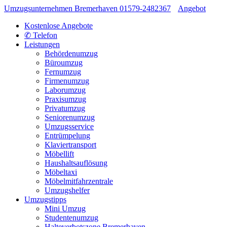
Umzugsunternehmen Bremerhaven
01579-2482367
Angebot
Kostenlose Angebote
✆ Telefon
Leistungen
Behördenumzug
Büroumzug
Fernumzug
Firmenumzug
Laborumzug
Praxisumzug
Privatumzug
Seniorenumzug
Umzugsservice
Entrümpelung
Klaviertransport
Möbellift
Haushaltsauflösung
Möbeltaxi
Möbelmitfahrzentrale
Umzugshelfer
Umzugstipps
Mini Umzug
Studentenumzug
Halteverbotszone Bremerhaven