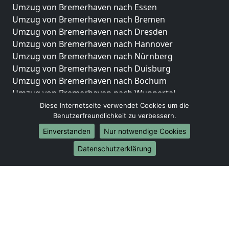
Umzug von Bremerhaven nach Essen
Umzug von Bremerhaven nach Bremen
Umzug von Bremerhaven nach Dresden
Umzug von Bremerhaven nach Hannover
Umzug von Bremerhaven nach Nürnberg
Umzug von Bremerhaven nach Duisburg
Umzug von Bremerhaven nach Bochum
Umzug von Bremerhaven nach Wuppertal
Umzug von Bremerhaven nach Bielefeld
Diese Internetseite verwendet Cookies um die
Benutzerfreundlichkeit zu verbessern.
Umzug von Bremerhaven nach Bonn
Umzug von Bremerhaven nach Münster
Einverstanden
Nur notwendige Cookies
Internationale-Umzüge
Datenschutzerklärung
Umzug von Bremerhaven nach Brasilien
Umzug von Bremerhaven nach Brunei Darussalam
Umzug von Bremerhaven nach Burkina Faso
Umzug von Bremerhaven nach Burundi
Umzug von Bremerhaven nach Chile
Umzug von Bremerhaven nach China