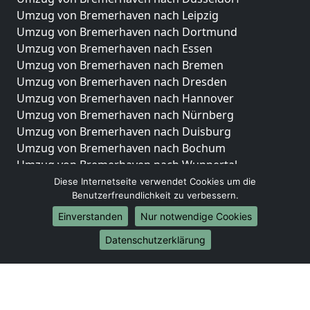
Umzug von Bremerhaven nach Leipzig
Umzug von Bremerhaven nach Dortmund
Umzug von Bremerhaven nach Essen
Umzug von Bremerhaven nach Bremen
Umzug von Bremerhaven nach Dresden
Umzug von Bremerhaven nach Hannover
Umzug von Bremerhaven nach Nürnberg
Umzug von Bremerhaven nach Duisburg
Umzug von Bremerhaven nach Bochum
Umzug von Bremerhaven nach Wuppertal
Umzug von Bremerhaven nach Bielefeld
Diese Internetseite verwendet Cookies um die
Benutzerfreundlichkeit zu verbessern.
Umzug von Bremerhaven nach Bonn
Umzug von Bremerhaven nach Münster
Einverstanden
Nur notwendige Cookies
Internationale-Umzüge
Datenschutzerklärung
Umzug von Bremerhaven nach Brasilien
Umzug von Bremerhaven nach Brunei Darussalam
Umzug von Bremerhaven nach Burkina Faso