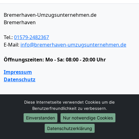
Bremerhaven-Umzugsunternehmen.de
Bremerhaven
Tel.:
01579-2482367
E-Mail:
info@bremerhaven-umzugsunternehmen.de
Öffnungszeiten:
Mo - Sa: 08:00 - 20:00 Uhr
Impressum
Datenschutz
Umzugsservice
Diese Internetseite verwendet Cookies um die
Benutzerfreundlichkeit zu verbessern.
Umzugsservice
Behördenumzug
Büroumzug
Einverstanden
Nur notwendige Cookies
Fernumzug
Firmenumzug
Laborumzug
Mini Umzug
Praxisumzug
Privatumzug
Datenschutzerklärung
Seniorenumzug
Studentenumzug
Beiladung