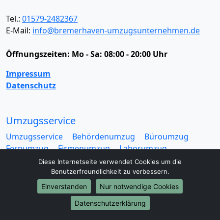
Tel.:
01579-2482367
E-Mail:
info@bremerhaven-umzugsunternehmen.de
Öffnungszeiten:
Mo - Sa: 08:00 - 20:00 Uhr
Impressum
Datenschutz
Umzugsservice
Umzugsservice
Behördenumzug
Büroumzug
Fernumzug
Firmenumzug
Laborumzug
Mini Umzug
Praxisumzug
Privatumzug
Diese Internetseite verwendet Cookies um die
Seniorenumzug
Studentenumzug
Beiladung
Benutzerfreundlichkeit zu verbessern.
Entrümpelung
Halteverbotszone
Klaviertransport
Einverstanden
Nur notwendige Cookies
Möbellift
Haushaltsauflösung
Möbeltaxi
Datenschutzerklärung
Möbelmitfahrzentrale
Umzugskartons