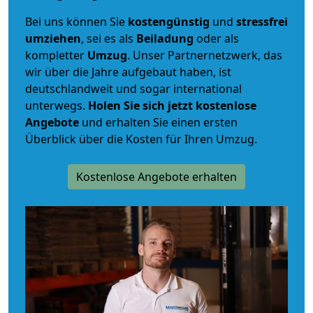
Bei uns können Sie
kostengünstig
und
stressfrei
umziehen
, sei es als
Beiladung
oder als
kompletter
Umzug
. Unser Partnernetzwerk, das
wir über die Jahre aufgebaut haben, ist
deutschlandweit und sogar international
unterwegs.
Holen Sie sich jetzt kostenlose
Angebote
und erhalten Sie einen ersten
Überblick über die Kosten für Ihren Umzug.
Kostenlose Angebote erhalten